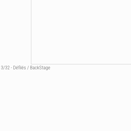
3/32 - Défilés / BackStage
Ajouter un commenta
Email
Nom