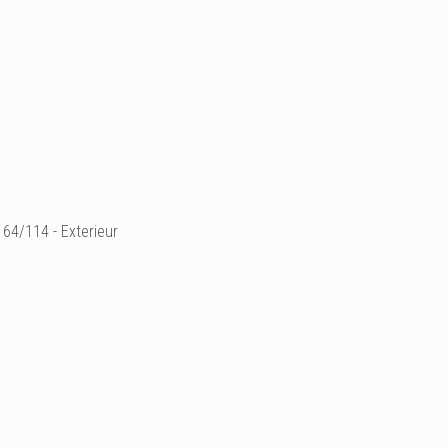
64/114 - Exterieur
Ajouter un commenta
Email
Nom