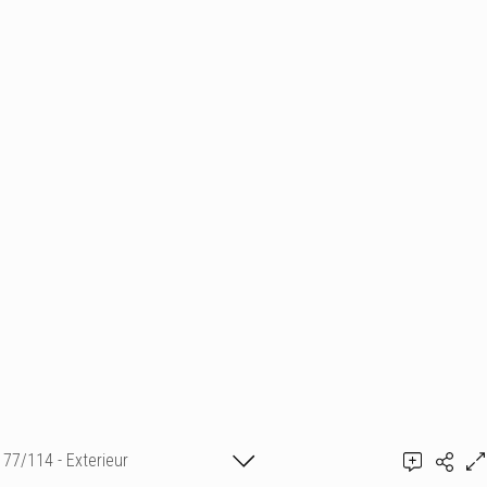
77/114 - Exterieur
Ajouter un commentaire