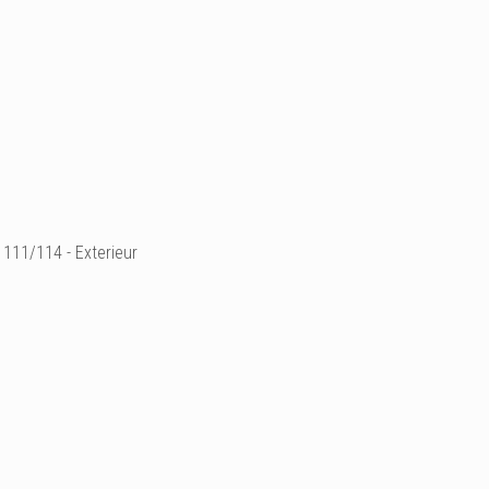
111/114 - Exterieur
Ajouter un commenta
Email
Nom